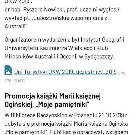
UKW 2019”,
dr hab. Ryszard Nowicki, prof. uczelni wygłosił
wykład
pt
. „Lubostrońskie wspomnienia z
Australii”
Organizatorem wydarzenia był Instytut Geografii
Uniwersytetu Kazimierza Wielkiego i Klub
Miłośników Australii i Oceanii w Bydgoszczy.
Dni Turystyki UKW`2019_uczestnicy_2019
[jpg,
278.45 kB]
Promocja książki Marii księżnej
Ogińskiej, „Moje pamiętniki”
W Bibliotece Raczyńskich w Poznaniu 21.10.2019
r.
odbyła się promocja książki Maria księżna Ogińska
„Moje pamiętniki”
. Publikację opracował, wstępem