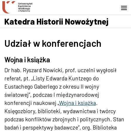
Przejdź do wyszukiwarki
Przejdź do treści
Przejdź do stopki - Kontakt
Katedra Historii Nowożytnej
Udział w konferencjach
Wojna i książka
Dr hab. Ryszard Nowicki, prof. uczelni wygłosił
referat, pt. „Listy Edwarda Kuntzego do
Eustachego Gaberlego z okresu II wojny
światowej”, podczas I międzynarodowej
konferencji naukowej „
Wojna i książka
.
Księgozbiory, biblioteki, wydawnictwa i twórcy
podczas konfliktów zbrojnych i politycznych. Stan
badań i perspektywy badawcze”, org. Biblioteka