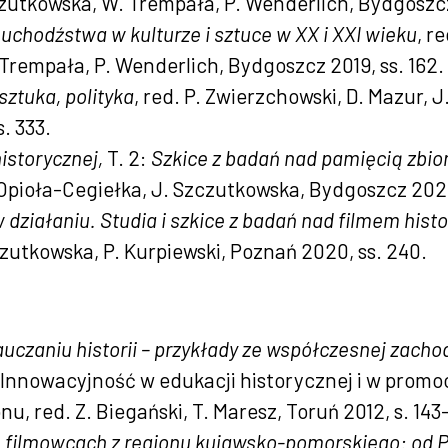
zutkowska, W. Trempała, P. Wenderlich, Bydgoszcz
i uchodźstwa w kulturze i sztuce w XX i XXI wieku
, r
Trempała, P. Wenderlich, Bydgoszcz 2019, ss. 162.
 sztuka, polityka
, red. P. Zwierzchowski, D. Mazur, 
. 333.
istorycznej,
T. 2:
Szkice z badań nad pamięcią zbio
. Opioła-Cegiełka, J. Szczutkowska, Bydgoszcz 2020
w działaniu. Studia i szkice z badań nad filmem his
zutkowska, P. Kurpiewski, Poznań 2020, ss. 240.
auczaniu historii – przykłady ze współczesnej zachod
] Innowacyjność w edukacji historycznej i w promo
u, red. Z. Biegański, T. Maresz, Toruń 2012, s. 143
O filmowcach z regionu kujawsko-pomorskiego: od P