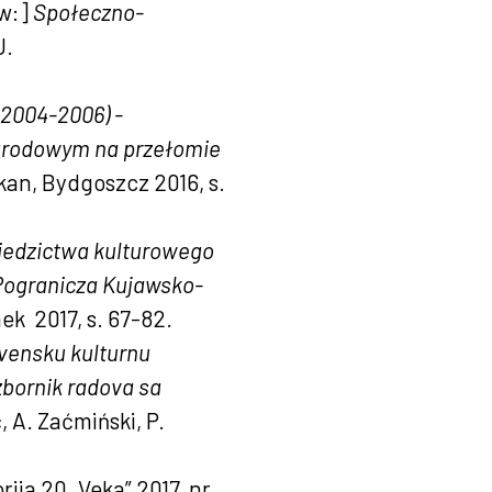
w:]
Społeczno-
J.
(2004-2006) -
arodowym na przełomie
skan, Bydgoszcz 2016, s.
iedzictwa kulturowego
 Pogranicza Kujawsko-
nek 2017, s. 67-82.
ovensku kulturnu
zbornik radova sa
č, A. Zaćmiński, P.
torija 20. Veka” 2017, nr