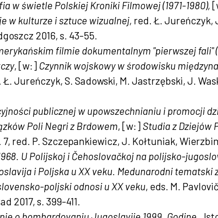
ia w świetle Polskiej Kroniki Filmowej (1971-1980),
[
je w kulturze i sztuce wizualnej,
red. Ł. Jureńczyk, 
goszcz 2016, s. 43-55.
erykańskim filmie dokumentalnym "pierwszej fali" 
czy
, [w:]
Czynnik wojskowy w środowisku międzyn
d. Ł. Jureńczyk, S. Sadowski, M. Jastrzębski, J. Wa
jności publicznej w upowszechnianiu i promocji dz
iązków Poli Negri z Brdowem
, [w:]
Studia z Dziejów
t. 7, red. P. Szczepankiewicz, J. Kołtuniak, Wierzbi
1968. U Polijskoj i Čehoslovačkoj na polijsko-jugosl
slavija i Poljska u XX veku. Medunarodni tematski 
lovensko-poljski odnosi u XX veku
, eds. M. Pavlovi
 2017, s. 399-411.
enje o bombardovanju Jugoslavije 1999. Godine
, „Is