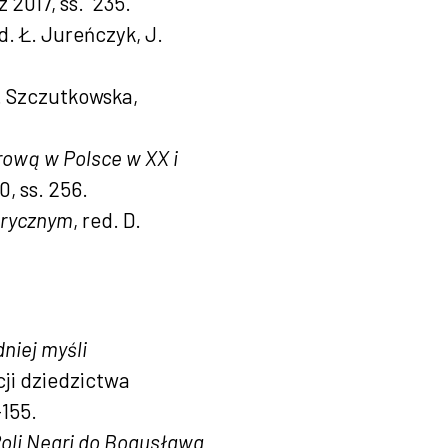
 2017, ss. 235.
ed. Ł. Jureńczyk, J.
J. Szczutkowska,
rową w Polsce w XX i
, ss. 256.
torycznym
, red. D.
niej myśli
cji dziedzictwa
-155.
oli Negri do Bogusława