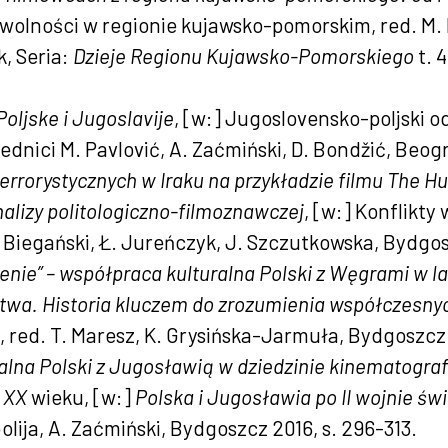
 wolności w regionie kujawsko-pomorskim, red. M. 
k, Seria:
Dzieje Regionu Kujawsko-Pomorskiego
t. 
Poljske i Jugoslavije
, [w:] Jugoslovensko-poljski o
ednici M. Pavlović, A. Zaćmiński, D. Bondžić, Beogr
errorystycznych w Iraku na przykładzie filmu The H
alizy politologiczno-filmoznawczej
, [w:] Konflikty
. Biegański, Ł. Jureńczyk, J. Szczutkowska, Bydgos
enie” – współpraca kulturalna Polski z Węgrami w l
ztwa. Historia kluczem do zrozumienia współczesnyc
, red. T. Maresz, K. Grysińska-Jarmuła, Bydgoszcz 
lna Polski z Jugosławią w dziedzinie kinematografi
 XX
wieku, [w:]
Polska i Jugosławia po II wojnie św
olija, A. Zaćmiński, Bydgoszcz 2016, s. 296-313.