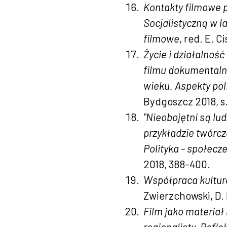
Kontakty filmowe 
Socjalistyczną w l
filmowe
, red. E. C
Życie i działalnoś
filmu dokumentaln
wieku. Aspekty pol
Bydgoszcz 2018, s
"Nieobojętni są lud
przykładzie twórcz
Polityka - społecz
2018, 388-400.
Współpraca kultur
Zwierzchowski, D.
Film jako materiał
regionalisty. Refl