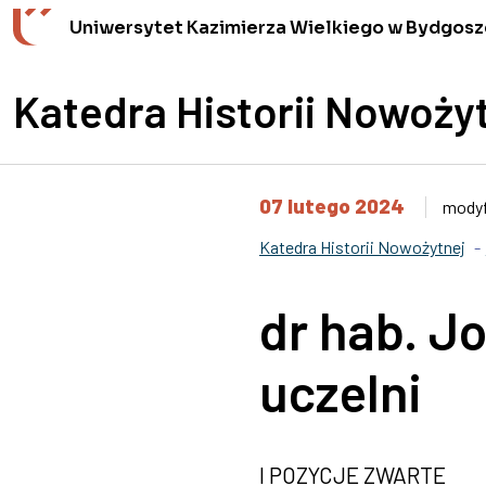
Przejdź do wyszukiwarki
Przejdź do treści
Przejdź do stopki - Kontakt
Uniwersytet Kazimierza Wielkiego w Bydgosz
Katedra Historii Nowoży
07 lutego 2024
modyf
Katedra Historii Nowożytnej
dr hab. J
uczelni
I POZYCJE ZWARTE