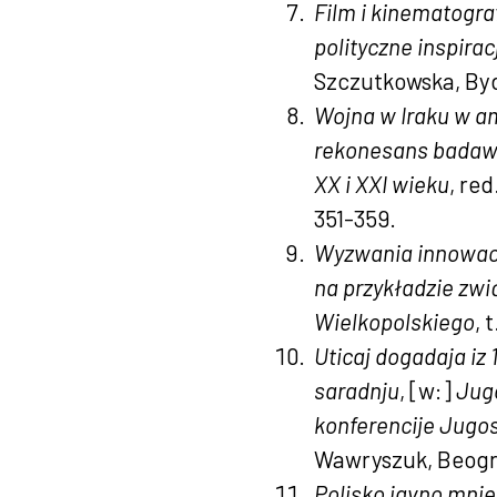
Film i kinematograf
polityczne inspirac
Szczutkowska, Byd
Wojna w Iraku w am
rekonesans badaw
XX i XXI wieku
, re
351-359.
Wyzwania innowacy
na przykładzie zw
Wielkopolskiego
, 
Uticaj dogadaja iz 
saradnju
, [w:]
Jugo
konferencije Jugos
Wawryszuk, Beograd
Poljsko javno mnj