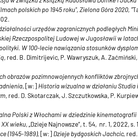
lmach polskich po 1945 roku", Zielona Góra 2020, "
T
202.
działalności urzędów zagranicznych podległych Min
kiej Rzeczpospolitej Ludowej w Jugosławii w latac
 polityki. W 100-lecie nawiązania stosunków dyspl
ią
, red. B. Dimitrijevic, P. Wawryszuk, A. Zaćmińsk
ch obrazów pozimnowojennych konfliktów zbrojnych
adnienia
, [w:]
Historia wizualna w działaniu Studia 
ym
, red. D. Skotarczak, J. Szczutkowska, P. Kurpie
lna Polski z Włochami w dziedzinie kinematografii
 XX wieku
, „Dzieje Najnowsze”, t. 54, nr. 1, 2022, s.
e (1945-1989)
,
[w:]
Dzieje bydgoskich Jachcic,
red.