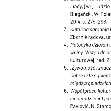
Lindy
, [w:] Ludzie
Biegański, W. Pola
2014, s. 275-296.
Kulturna saradnja 
Zbornik radova, ur
Metodyka działań t
wojny. Wstęp do an
kulturowej, red. Z
„Żywotność i znacz
Dobre i złe sąsied
międzysąsiedzkich
Współpraca kultura
siedemdziesiatych
Pavlović, N. Stamb