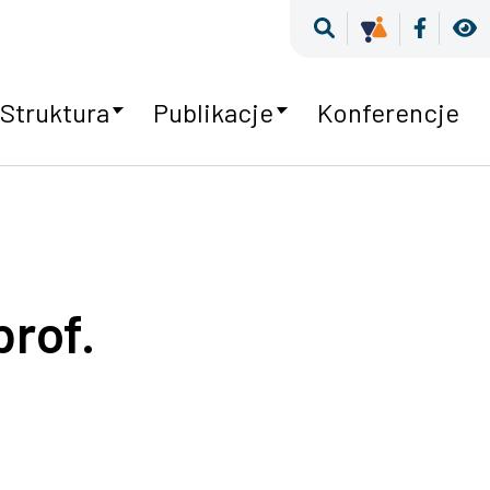
Wyszukiwarka
Kultura Ró
Faceb
W
Struktura
Publikacje
Konferencje
rof.