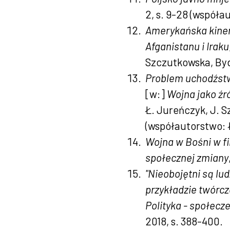
2, s. 9-28 (współa
Amerykańska kinem
Afganistanu i Iraku
Szczutkowska, Byd
Problem uchodźstw
[w:]
Wojna jako źró
Ł. Jureńczyk, J. S
(współautorstwo: 
Wojna w Bośni w fi
społecznej zmiany
"Nieobojętni są lud
przykładzie twórcz
Polityka - społecz
2018, s. 388-400.