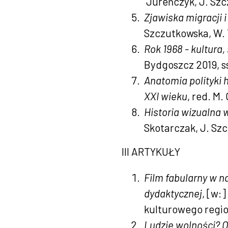
Jureńczyk, J. Szc
Zjawiska migracji 
Szczutkowska, W. 
Rok 1968 - kultura,
Bydgoszcz 2019, ss
Anatomia polityki h
XXI wieku
, red. M
Historia wizualna 
Skotarczak, J. Szc
III ARTYKUŁY
Film fabularny w n
dydaktycznej
, [w:
kulturowego region
Ludzie wolności? 