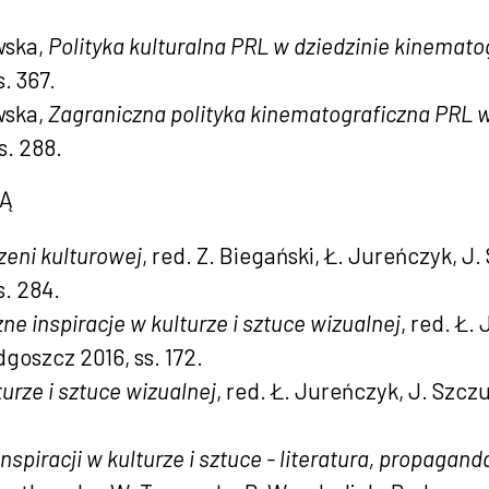
wska,
Polityka kulturalna PRL w dziedzinie kinematog
. 367.
wska,
Zagraniczna polityka kinematograficzna PRL w
s. 288.
JĄ
zeni kulturowej
, red. Z. Biegański, Ł. Jureńczyk, J
. 284.
ne inspiracje w kulturze i sztuce wizualnej
, red. Ł.
goszcz 2016, ss. 172.
urze i sztuce wizualnej
, red. Ł. Jureńczyk, J. Szc
nspiracji w kulturze i sztuce - literatura, propagan