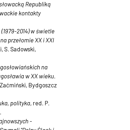
osłowacką Republiką
owackie kontakty
(1979-2014) w świetle
 na przełomie XX i XXI
i, S. Sadowski,
 jugosłowiańskich na
ugosławia w XX wieku.
. Zaćmiński, Bydgoszcz
uka, polityka
, red. P.
.
najnowszych -
zymali "Dolny Śląsk i