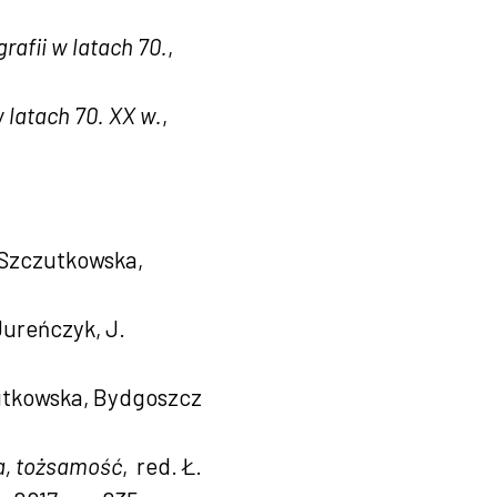
rafii w latach 70.
,
 latach 70. XX w.
,
. Szczutkowska,
 Jureńczyk, J.
zutkowska, Bydgoszcz
da, tożsamość
, red. Ł.