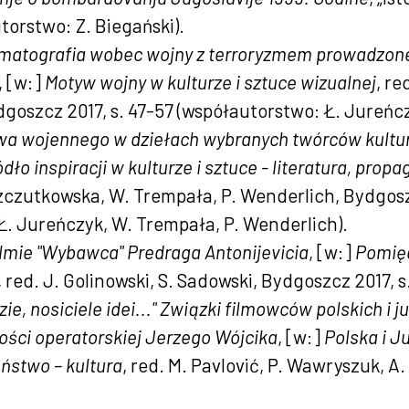
utorstwo: Z. Biegański).
atografia wobec wojny z terroryzmem prowadzonej
, [w:]
Motyw wojny w kulturze i sztuce wizualnej
, re
goszcz 2017, s. 47-57 (współautorstwo: Ł. Jureńcz
a wojennego w dziełach wybranych twórców kultury
dło inspiracji w kulturze i sztuce - literatura, pro
zczutkowska, W. Trempała, P. Wenderlich, Bydgoszc
Ł. Jureńczyk, W. Trempała, P. Wenderlich).
lmie "Wybawca" Predraga Antonijevicia
, [w:]
Pomięd
, red. J. Golinowski, S. Sadowski, Bydgoszcz 2017, s
zie, nosiciele idei..." Związki filmowców polskich i
ości operatorskiej Jerzego Wójcika
, [w:]
Polska i J
eństwo – kultura
, red. M. Pavlović, P. Wawryszuk, A