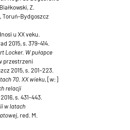
Białkowski, Z.
4, Toruń-Bydgoszcz
dnosi u XX veku.
ad 2015, s. 379-414.
urt Locker. W pułapce
 w przestrzeni
zcz 2015, s. 201-223.
atach 70. XX wieku
, [w:]
h relacji
2016, s. 431-443.
i w latach
iatowej
, red. M.