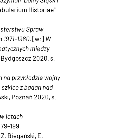
abularium Historiae"
isterstwu Spraw
h 1971-1980
, [w:]
W
omatycznych między
i, Bydgoszcz 2020, s.
 na przykładzie wojny
i szkice z badań nad
wski, Poznań 2020, s.
 w latach
 179-199.
 Z. Biegański, E.