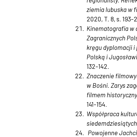
ziemia lubuska w fi
2020, T. 8, s. 193-
Kinematografia w 
Zagranicznych Pols
kręgu dyplomacji i
Polską i Jugosław
132-142.
Znaczenie filmowy
w Bośni. Zarys zag
filmem historyczn
141-154.
Współpraca kultura
siedemdziesiątych
Powojenne Jachcic