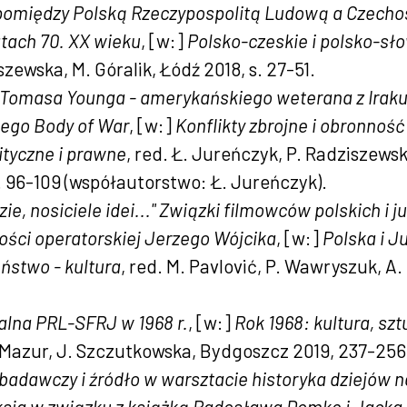
pomiędzy Polską Rzeczypospolitą Ludową a Czech
atach 70. XX wieku
, [w:]
Polsko-czeskie i polsko-sł
iszewska, M. Góralik, Łódź 2018, s. 27-51.
ć Tomasa Younga - amerykańskiego weterana z Iraku 
ego Body of War
, [w:]
Konflikty zbrojne i obronność
ityczne i prawne
, red. Ł. Jureńczyk, P. Radziszewsk
. 96-109 (współautorstwo: Ł. Jureńczyk).
zie, nosiciele idei..." Związki filmowców polskich i
ości operatorskiej Jerzego Wójcika
, [w:]
Polska i J
eństwo - kultura
, red. M. Pavlović, P. Wawryszuk, A
alna PRL-SFRJ w 1968 r.
, [w:]
Rok 1968: kultura, szt
 Mazur, J. Szczutkowska, Bydgoszcz 2019, 237-256
 badawczy i źródło w warsztacie historyka dziejów 
eksja w związku z książką Radosława Domke i Jacka S