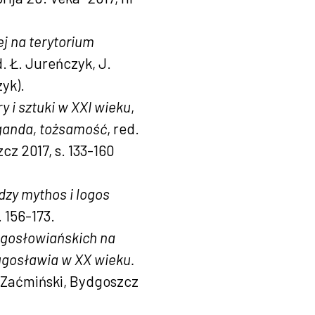
 na terytorium
d. Ł. Jureńczyk, J.
yk).
 i sztuki w XXI wieku
,
paganda, tożsamość
, red.
z 2017, s. 133-160
zy mythos i logos
. 156-173.
 jugosłowiańskich na
ugosławia w XX wieku.
. Zaćmiński, Bydgoszcz